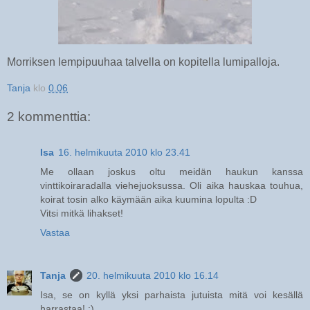
Morriksen lempipuuhaa talvella on kopitella lumipalloja.
Tanja
klo
0.06
2 kommenttia:
Isa
16. helmikuuta 2010 klo 23.41
Me ollaan joskus oltu meidän haukun kanssa
vinttikoiraradalla viehejuoksussa. Oli aika hauskaa touhua,
koirat tosin alko käymään aika kuumina lopulta :D
Vitsi mitkä lihakset!
Vastaa
Tanja
20. helmikuuta 2010 klo 16.14
Isa, se on kyllä yksi parhaista jutuista mitä voi kesällä
harrastaa! :)