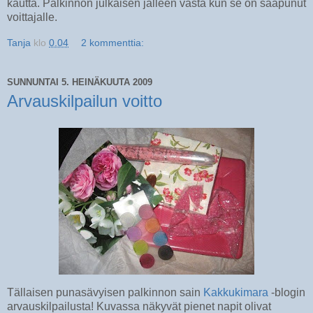
kautta. Palkinnon julkaisen jälleen vasta kun se on saapunut
voittajalle.
Tanja
klo
0.04
2 kommenttia:
SUNNUNTAI 5. HEINÄKUUTA 2009
Arvauskilpailun voitto
Tällaisen punasävyisen palkinnon sain
Kakkukimara
-blogin
arvauskilpailusta! Kuvassa näkyvät pienet napit olivat