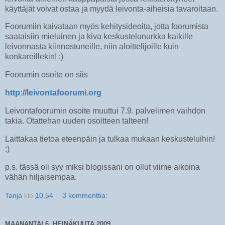
käyttäjät voivat ostaa ja myydä leivonta-aiheisia tavaroitaan.
Foorumiin kaivataan myös kehitysideoita, jotta foorumista
saataisiin mieluinen ja kiva keskustelunurkka kaikille
leivonnasta kiinnostuneille, niin aloittelijoille kuin
konkareillekin! :)
Foorumin osoite on siis
http://leivontafoorumi.org
Leivontafoorumin osoite muuttui 7.9. palvelimen vaihdon
takia. Otattehan uuden osoitteen talteen!
Laittakaa tietoa eteenpäin ja tulkaa mukaan keskusteluihin!
:)
p.s. tässä oli syy miksi blogissani on ollut viime aikoina
vähän hiljaisempaa.
Tanja
klo
10.54
3 kommenttia:
MAANANTAI 6. HEINÄKUUTA 2009