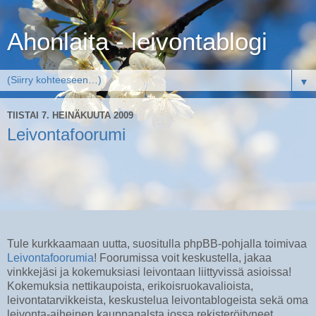
Ahonlaita - leivontablogi
▼
TIISTAI 7. HEINÄKUUTA 2009
Leivontafoorumi
Tule kurkkaamaan uutta, suositulla phpBB-pohjalla toimivaa
Leivontafoorumia
! Foorumissa voit keskustella, jakaa
vinkkejäsi ja kokemuksiasi leivontaan liittyvissä asioissa!
Kokemuksia nettikaupoista, erikoisruokavalioista,
leivontatarvikkeista, keskustelua leivontablogeista sekä oma
leivonta-aiheinen kauppapalsta jossa rekisteröityneet