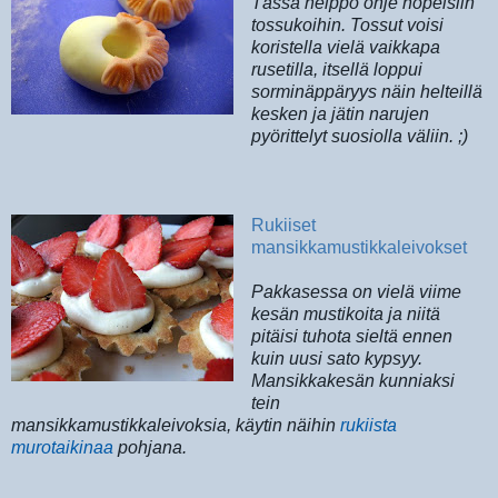
Tässä helppo ohje nopeisiin
tossukoihin. Tossut voisi
koristella vielä vaikkapa
rusetilla, itsellä loppui
sorminäppäryys näin helteillä
kesken ja jätin narujen
pyörittelyt suosiolla väliin. ;)
Rukiiset
mansikkamustikkaleivokset
Pakkasessa on vielä viime
kesän mustikoita ja niitä
pitäisi tuhota sieltä ennen
kuin uusi sato kypsyy.
Mansikkakesän kunniaksi
tein
mansikkamustikkaleivoksia, käytin näihin
rukiista
murotaikinaa
pohjana.