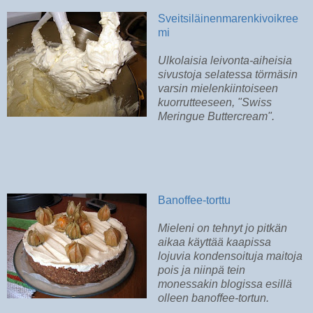
Sveitsiläinenmarenkivoikree
mi
Ulkolaisia leivonta-aiheisia
sivustoja selatessa törmäsin
varsin mielenkiintoiseen
kuorrutteeseen, "Swiss
Meringue Buttercream".
Banoffee-torttu
Mieleni on tehnyt jo pitkän
aikaa käyttää kaapissa
lojuvia kondensoituja maitoja
pois ja niinpä tein
monessakin blogissa esillä
olleen banoffee-tortun.