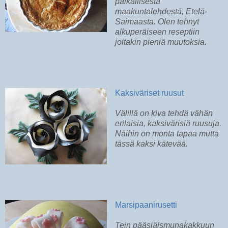
paikallisesta
maakuntalehdestä, Etelä-
Saimaasta. Olen tehnyt
alkuperäiseen reseptiin
joitakin pieniä muutoksia.
Kaksiväriset ruusut
Välillä on kiva tehdä vähän
erilaisia, kaksivärisiä ruusuja.
Näihin on monta tapaa mutta
tässä kaksi kätevää.
Marsipaanirusetti
Tein pääsiäismunakakkuun