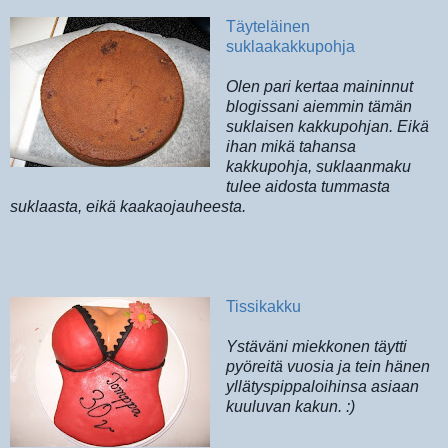
Täyteläinen
suklaakakkupohja
Olen pari kertaa maininnut
blogissani aiemmin tämän
suklaisen kakkupohjan. Eikä
ihan mikä tahansa
kakkupohja, suklaanmaku
tulee aidosta tummasta
suklaasta, eikä kaakaojauheesta.
Tissikakku
Ystäväni miekkonen täytti
pyöreitä vuosia ja tein hänen
yllätyspippaloihinsa asiaan
kuuluvan kakun. :)