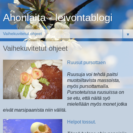
Ahonlaita - leivontablogi
▼
Vaihekuvitetut ohjeet
Ruusut pursottaen
Ruusuja voi tehdä paitsi
muotoiltavista massoista,
myös pursottamalla.
Pursotetuissa ruusuissa on
se etu, että näitä syö
mielellään myös monet jotka
eivät marsipaanista niin välitä.
Helpot tossut.