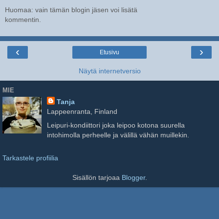
Huomaa: vain tämän blogin jäsen voi lisätä
kommentin.
‹
›
Etusivu
Näytä internetversio
MIE
Tanja
Lappeenranta, Finland
Leipuri-kondiittori joka leipoo kotona suurella
intohimolla perheelle ja välillä vähän muillekin.
Tarkastele profiilia
Sisällön tarjoaa
Blogger
.