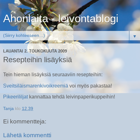
Ahonlaita - leivontablogi
▼
LAUANTAI 2. TOUKOKUUTA 2009
Resepteihin lisäyksiä
Tein hieman lisäyksiä seuraaviin resepteihin:
Sveitsiläismarenkivoikreemiä
voi myös pakastaa!
Pikeerililjat
kannattaa tehdä leivinpaperikuppeihin!
Tanja
klo
12.39
Ei kommentteja:
Lähetä kommentti