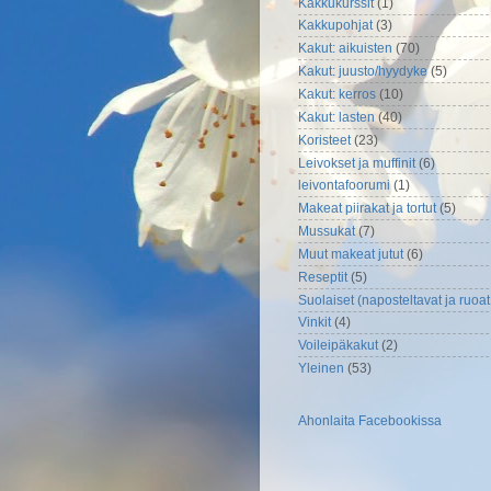
Kakkukurssit
(1)
Kakkupohjat
(3)
Kakut: aikuisten
(70)
Kakut: juusto/hyydyke
(5)
Kakut: kerros
(10)
Kakut: lasten
(40)
Koristeet
(23)
Leivokset ja muffinit
(6)
leivontafoorumi
(1)
Makeat piirakat ja tortut
(5)
Mussukat
(7)
Muut makeat jutut
(6)
Reseptit
(5)
Suolaiset (naposteltavat ja ruoat
Vinkit
(4)
Voileipäkakut
(2)
Yleinen
(53)
Ahonlaita Facebookissa