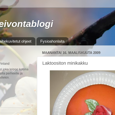
leivontablogi
aihekuvitetut ohjeet
Fysioahonlaita
MAANANTAI 16. MAALISKUUTA 2009
Laktoositon minikakku
Finland
ori joka leipoo kotona
olla perheelle ja
illekin.