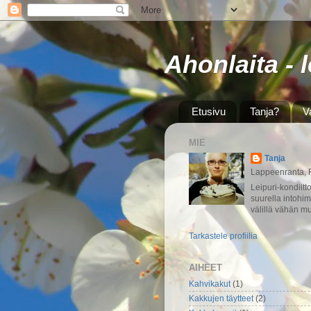
Ahonlaita - 
Etusivu
Tanja?
V
MIE
Tanja
Lappeenranta, 
Leipuri-kondiitt
suurella intohim
välillä vähän mu
Tarkastele profiilia
AIHEET
Kahvikakut
(1)
Kakkujen täytteet
(2)