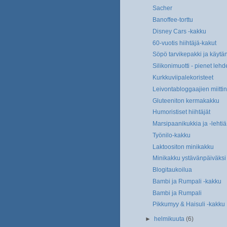
Sacher
Banoffee-torttu
Disney Cars -kakku
60-vuotis hiihtäjä-kakut
Söpö tarvikepakki ja käytä
Silikonimuotti - pienet lehd
Kurkkuviipalekoristeet
Leivontabloggaajien miittin
Gluteeniton kermakakku
Humoristiset hiihtäjät
Marsipaanikukkia ja -lehtiä
Työnilo-kakku
Laktoositon minikakku
Minikakku ystävänpäiväksi
Blogitaukoilua
Bambi ja Rumpali -kakku
Bambi ja Rumpali
Pikkumyy & Haisuli -kakku
►
helmikuuta
(6)