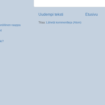
Uudempi teksti
Etusivu
Tilaa:
Lähetä kommentteja (Atom)
nnöllinen raappa
et
ki?