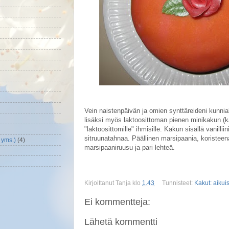
Vein naistenpäivän ja omien synttäreideni kunnia
lisäksi myös laktoosittoman pienen minikakun (k
"laktoosittomille" ihmisille. Kakun sisällä vanilli
sitruunatahnaa. Päällinen marsipaania, koristee
 yms.)
(4)
marsipaaniruusu ja pari lehteä.
Kirjoittanut
Tanja
klo
1.43
Tunnisteet:
Kakut: aikui
Ei kommentteja:
Lähetä kommentti