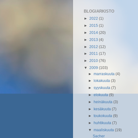
BLOGIARKISTO
►
2022
(1)
►
2015
(1)
►
2014
(20)
►
2013
(4)
►
2012
(12)
►
2011
(17)
►
2010
(76)
▼
2009
(103)
►
marraskuuta
(4)
►
lokakuuta
(3)
►
syyskuuta
(7)
►
elokuuta
(9)
►
heinäkuuta
(3)
►
kesäkuuta
(7)
►
toukokuuta
(9)
►
huhtikuuta
(7)
▼
maaliskuuta
(19)
Sacher