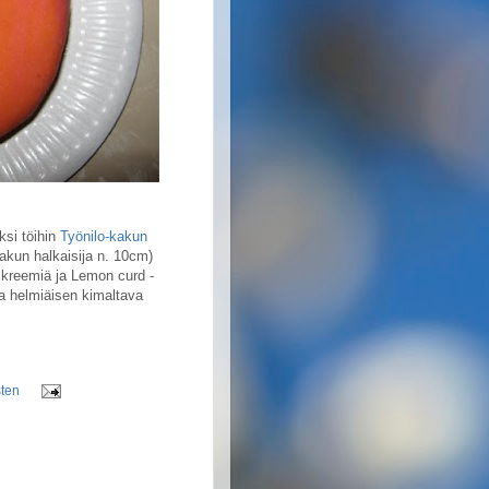
ksi töihin
Työnilo-kakun
akun halkaisija n. 10cm)
inikreemiä ja Lemon curd -
na helmiäisen kimaltava
sten