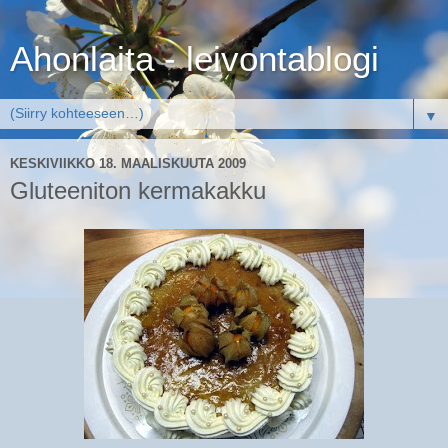
Ahonlaita - leivontablogi
▼
KESKIVIIKKO 18. MAALISKUUTA 2009
Gluteeniton kermakakku