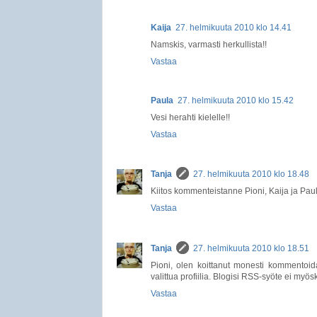
Kaija
27. helmikuuta 2010 klo 14.41
Namskis, varmasti herkullista!!
Vastaa
Paula
27. helmikuuta 2010 klo 15.42
Vesi herahti kielelle!!
Vastaa
Tanja
27. helmikuuta 2010 klo 18.48
Kiitos kommenteistanne Pioni, Kaija ja Paula
Vastaa
Tanja
27. helmikuuta 2010 klo 18.51
Pioni, olen koittanut monesti kommentoid
valittua profiilia. Blogisi RSS-syöte ei myösk
Vastaa