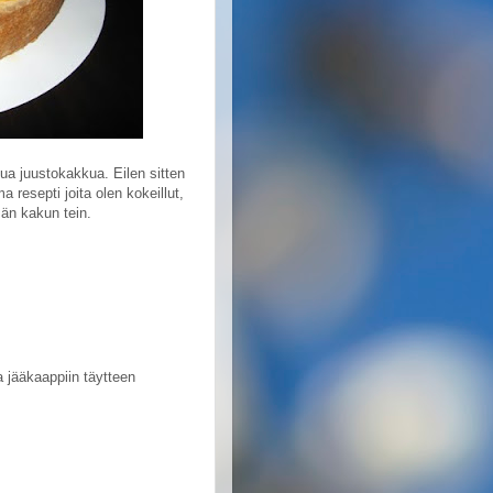
tua juustokakkua. Eilen sitten
 resepti joita olen kokeillut,
män kakun tein.
a jääkaappiin täytteen