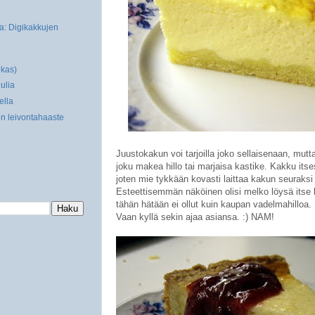
a: Digikakkujen
kas)
ulia
ella
n leivontahaaste
Juustokakun voi tarjoilla joko sellaisenaan, mutt
joku makea hillo tai marjaisa kastike. Kakku its
joten mie tykkään kovasti laittaa kakun seuraksi
Esteettisemmän näköinen olisi melko löysä itse 
tähän hätään ei ollut kuin kaupan vadelmahilloa.
Vaan kyllä sekin ajaa asiansa. :) NAM!