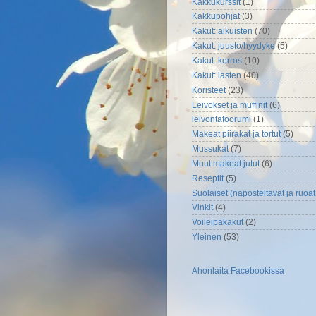
Kakkukurssit
(1)
Kakkupohjat
(3)
Kakut: aikuisten
(70)
Kakut: juusto/hyydyke
(5)
Kakut: kerros
(10)
Kakut: lasten
(40)
Koristeet
(23)
Leivokset ja muffinit
(6)
leivontafoorumi
(1)
Makeat piirakat ja tortut
(5)
Mussukat
(7)
Muut makeat jutut
(6)
Reseptit
(5)
Suolaiset (naposteltavat ja ruoat
Vinkit
(4)
Voileipäkakut
(2)
Yleinen
(53)
Ahonlaita Facebookissa