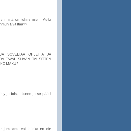
inen mitä on tehny mieli! Mutta
anmunia vastaa??
LUA SOVELTAA OHJETTA JA
A TAVAL SIJAAN TAI SITTEN
IKÖ MAKU?
tehty jo toistamiseen ja se pääsi
 jumittanut vai kuinka en ole