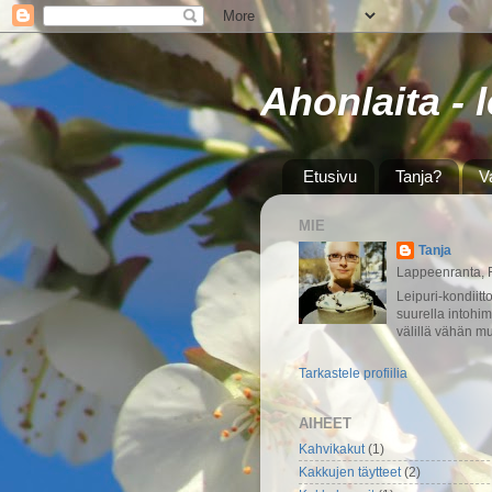
Ahonlaita - 
Etusivu
Tanja?
V
MIE
Tanja
Lappeenranta, 
Leipuri-kondiitt
suurella intohim
välillä vähän mu
Tarkastele profiilia
AIHEET
Kahvikakut
(1)
Kakkujen täytteet
(2)