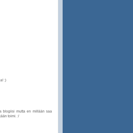
! :)
a blogiisi mutta en millään saa
ään toimi. :/