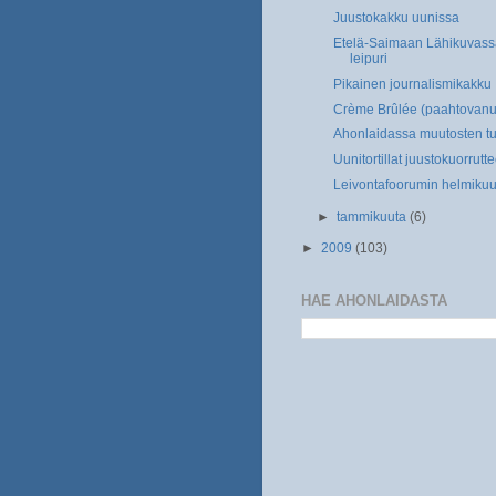
Juustokakku uunissa
Etelä-Saimaan Lähikuvass
leipuri
Pikainen journalismikakku
Crème Brûlée (paahtovanu
Ahonlaidassa muutosten tu
Uunitortillat juustokuorrutte
Leivontafoorumin helmikuu
►
tammikuuta
(6)
►
2009
(103)
HAE AHONLAIDASTA