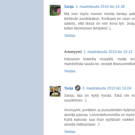
Sanja
1. maaliskuuta 2010 klo 14.38
Mä oon myös monen monta kertaa aatel
tehtävän juustokakun. Koskaan en vaan oo
aatellu, että tässä on niin kova työ. Jo
tullen tämmöisen tehdyksi! :)
Vastaa
Anonyymi
1. maaliskuuta 2010 klo 16.22
Haluaisin kokeilla reseptiä, mutta e
mahdollista saada ko. resepti tilavuusmittoin
Vastaa
Tanja
3. maaliskuuta 2010 klo 18.04
Sanja, tää on kyllä hyvää. Eikä ole e
suuritöinen. :)
Anonyymi, purkkien ja pussukoiden kyljissä
ainetta painaa. Leivontafoorumilla on myös 
Kyllä kakusta saa ihan syötävän vaikke
aineita mittaamaan. :)
Vastaa