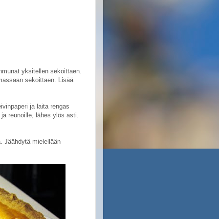
nmunat yksitellen sekoittaen.
massaan sekoittaen. Lisää
ivinpaperi ja laita rengas
ja reunoille, lähes ylös asti.
a. Jäähdytä mielellään