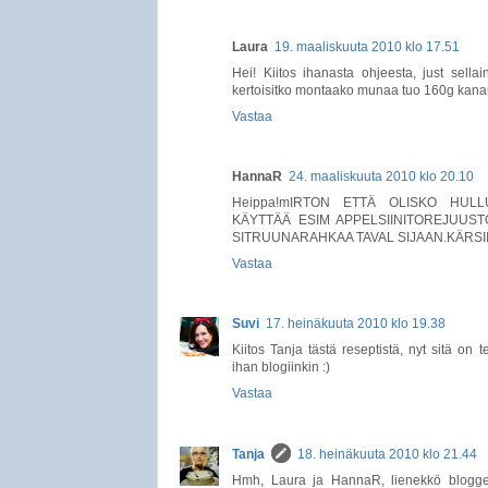
Laura
19. maaliskuuta 2010 klo 17.51
Hei! Kiitos ihanasta ohjeesta, just sella
kertoisitko montaako munaa tuo 160g kan
Vastaa
HannaR
24. maaliskuuta 2010 klo 20.10
Heippa!mIRTON ETTÄ OLISKO HUL
KÄYTTÄÄ ESIM APPELSIINITOREJUUSTO
SITRUUNARAHKAA TAVAL SIJAAN.KÄRSI
Vastaa
Suvi
17. heinäkuuta 2010 klo 19.38
Kiitos Tanja tästä reseptistä, nyt sitä on 
ihan blogiinkin :)
Vastaa
Tanja
18. heinäkuuta 2010 klo 21.44
Hmh, Laura ja HannaR, lienekkö blogger