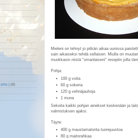
Mieleni on tehnyt jo pitkän aikaa uunissa paistet
sain aikaiseksi tehdä sellaisen. Miulla on muutama
muokkasin niistä "omanlaiseni" reseptin jolla tä
Pohja:
100 g voita
 yms.)
(4)
60 g sokeria
120 g vehnäjauhoja
1 muna
Sekoita kaikki pohjan ainekset keskenään ja lait
valmistuksen ajaksi.
Täyte:
400 g maustamatonta tuorejuustoa
80 g maitorahkaa