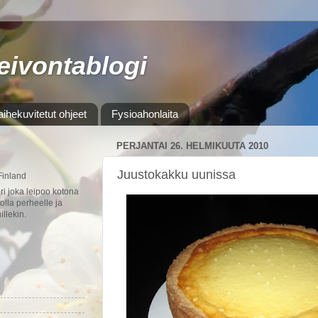
leivontablogi
aihekuvitetut ohjeet
Fysioahonlaita
PERJANTAI 26. HELMIKUUTA 2010
Juustokakku uunissa
Finland
ori joka leipoo kotona
olla perheelle ja
illekin.