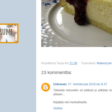
Kirjoittanut
Tanja
klo
21.30
Tunnisteet:
Makeat piira
23 kommenttia:
Unknown
27. helmikuuta 2010 klo 8.47
Tällaista minunkin on pitänyt jo pitkään k
aikaan...
Näyttää niin herkulliselle.
Vastaa