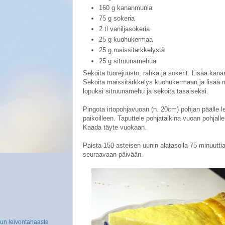
160 g kananmunia
75 g sokeria
2 tl vaniljasokeria
25 g kuohukermaa
25 g maissitärkkelystä
25 g sitruunamehua
Sekoita tuorejuusto, rahka ja sokerit. Lisää kana
Sekoita maissitärkkelys kuohukermaan ja lisää 
lopuksi sitruunamehu ja sekoita tasaiseksi.
Pingota irtopohjavuoan (n. 20cm) pohjan päälle le
paikoilleen. Taputtele pohjataikina vuoan pohjalle 
Kaada täyte vuokaan.
Paista 150-asteisen uunin alatasolla 75 minuutti
seuraavaan päivään.
un leivontahaaste