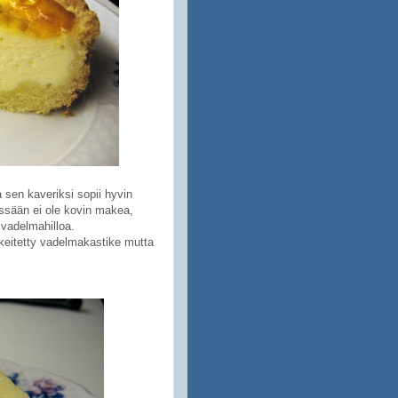
a sen kaveriksi sopii hyvin
essään ei ole kovin makea,
 vadelmahilloa.
keitetty vadelmakastike mutta