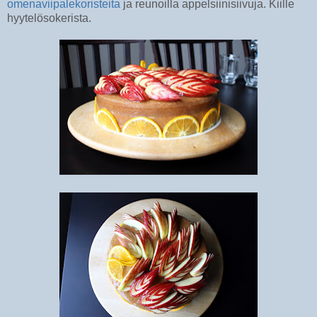
omenaviipalekoristeita
ja reunoilla appelsiinisiivuja. Kiille
hyytelösokerista.