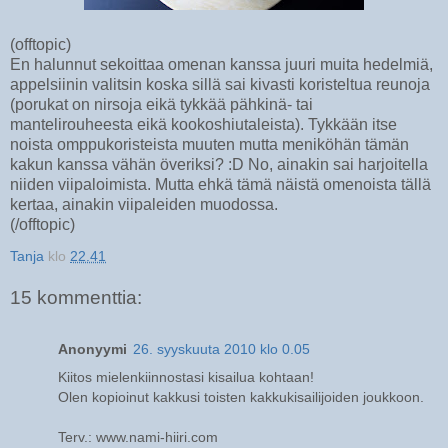
(offtopic)
En halunnut sekoittaa omenan kanssa juuri muita hedelmiä,
appelsiinin valitsin koska sillä sai kivasti koristeltua reunoja
(porukat on nirsoja eikä tykkää pähkinä- tai
mantelirouheesta eikä kookoshiutaleista). Tykkään itse
noista omppukoristeista muuten mutta meniköhän tämän
kakun kanssa vähän överiksi? :D No, ainakin sai harjoitella
niiden viipaloimista. Mutta ehkä tämä näistä omenoista tällä
kertaa, ainakin viipaleiden muodossa.
(/offtopic)
Tanja
klo
22.41
15 kommenttia:
Anonyymi
26. syyskuuta 2010 klo 0.05
Kiitos mielenkiinnostasi kisailua kohtaan!
Olen kopioinut kakkusi toisten kakkukisailijoiden joukkoon.
Terv.: www.nami-hiiri.com