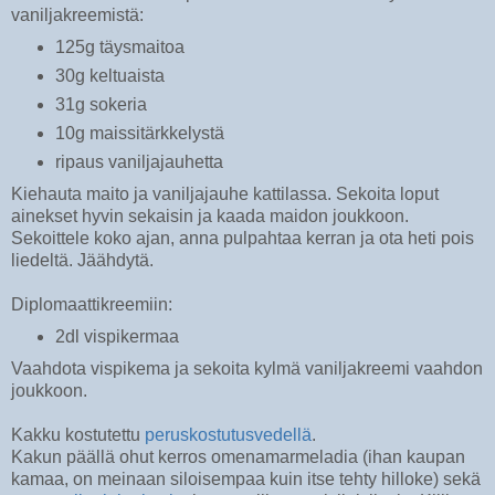
vaniljakreemistä:
125g täysmaitoa
30g keltuaista
31g sokeria
10g maissitärkkelystä
ripaus vaniljajauhetta
Kiehauta maito ja vaniljajauhe kattilassa. Sekoita loput
ainekset hyvin sekaisin ja kaada maidon joukkoon.
Sekoittele koko ajan, anna pulpahtaa kerran ja ota heti pois
liedeltä. Jäähdytä.
Diplomaattikreemiin:
2dl vispikermaa
Vaahdota vispikema ja sekoita kylmä vaniljakreemi vaahdon
joukkoon.
Kakku kostutettu
peruskostutusvedellä
.
Kakun päällä ohut kerros omenamarmeladia (ihan kaupan
kamaa, on meinaan siloisempaa kuin itse tehty hilloke) sekä