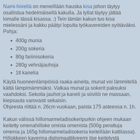
Nami-hiirellä
on meneillään hauska
kisa
johon täytyy
osallistua hedelmäisellä kakulla. Ja tyllat täytyy jättää
lomalle tässä kisassa. :) Tein tämän kakun tuo kisa
mielessäni ja kakku päätyi lopulta työkavereiden syötäväksi.
Pohja:
400g munia
200g sokeria
80g fariinisokeria
280g vehnäjauhoja
1tl kanelia
Käytä huoneenlämpöisiä raaka-aineita, munat voi lämmitellä
kättä lämpimämmäksi. Vatkaa munat ja sokerit paksuksi
vaahdoksi. Sekoita jauhot ja kaneli ja siivilöi ne massaan,
kiepsauta varovasti sekaisin.
Ohjeesta riittää n. 26cm vuokaan, paista 175 asteessa n. 1h.
Kakun välissä hillomarmeladisokeripurkin ohjeen mukaan
keitetty omenahilloke omista omenista (500g perattuja
omenia ja 165g hillomarmeladisokeria keitellään kattilassa).
Hillokkeen kaverina diplomaattikreemi itse keitetystä