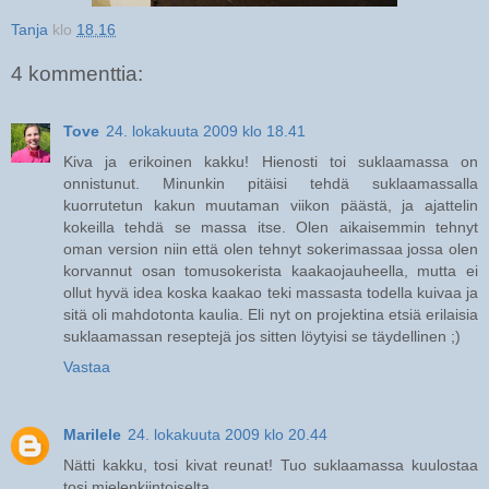
Tanja
klo
18.16
4 kommenttia:
Tove
24. lokakuuta 2009 klo 18.41
Kiva ja erikoinen kakku! Hienosti toi suklaamassa on
onnistunut. Minunkin pitäisi tehdä suklaamassalla
kuorrutetun kakun muutaman viikon päästä, ja ajattelin
kokeilla tehdä se massa itse. Olen aikaisemmin tehnyt
oman version niin että olen tehnyt sokerimassaa jossa olen
korvannut osan tomusokerista kaakaojauheella, mutta ei
ollut hyvä idea koska kaakao teki massasta todella kuivaa ja
sitä oli mahdotonta kaulia. Eli nyt on projektina etsiä erilaisia
suklaamassan reseptejä jos sitten löytyisi se täydellinen ;)
Vastaa
Marilele
24. lokakuuta 2009 klo 20.44
Nätti kakku, tosi kivat reunat! Tuo suklaamassa kuulostaa
tosi mielenkiintoiselta.