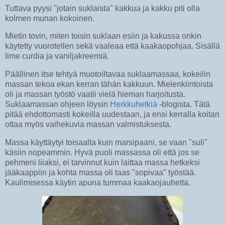
Tuttava pyysi "jotain suklaista" kakkua ja kakku piti olla
kolmen munan kokoinen.
Mietin tovin, miten toisin suklaan esiin ja kakussa onkin
käytetty vuorotellen sekä vaaleaa että kaakaopohjaa. Sisällä
lime curdia ja vaniljakreemiä.
Päällinen itse tehtyä muotoiltavaa suklaamassaa, kokeilin
massan tekoa ekan kerran tähän kakkuun. Mielenkiintoista
oli ja massan työstö vaatii vielä hieman harjoitusta.
Suklaamassan ohjeen löysin
Herkkuhetkiä
-blogista. Tätä
pitää ehdottomasti kokeilla uudestaan, ja ensi kerralla koitan
ottaa myös vaihekuvia massan valmistuksesta.
Massa käyttäytyi toisaalta kuin marsipaani, se vaan "suli"
käsiin nopeammin. Hyvä puoli massassa oli että jos se
pehmeni liiaksi, ei tarvinnut kuin laittaa massa hetkeksi
jääkaappiin ja kohta massa oli taas "sopivaa" työstää.
Kaulimisessa käytin apuna tummaa kaakaojauhetta.