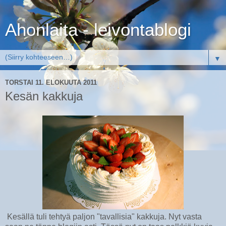
Ahonlaita - leivontablogi
▼
TORSTAI 11. ELOKUUTA 2011
Kesän kakkuja
Kesällä tuli tehtyä paljon "tavallisia" kakkuja. Nyt vasta