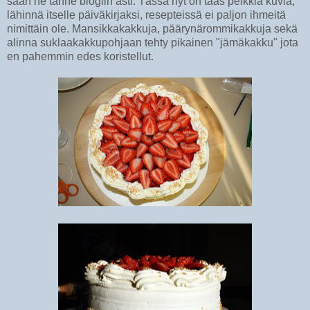
saan ne tänne blogiin asti. Tässä nyt on taas pelkkiä kuvia,
lähinnä itselle päiväkirjaksi, resepteissä ei paljon ihmeitä
nimittäin ole. Mansikkakakkuja, päärynärommikakkuja sekä
alinna suklaakakkupohjaan tehty pikainen "jämäkakku" jota
en pahemmin edes koristellut.