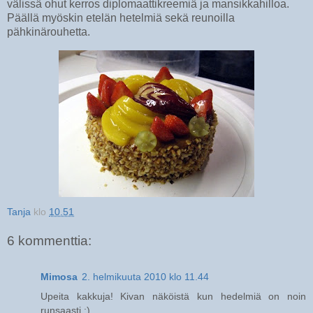
välissä ohut kerros diplomaattikreemiä ja mansikkahilloa.
Päällä myöskin etelän hetelmiä sekä reunoilla
pähkinärouhetta.
Tanja
klo
10.51
6 kommenttia:
Mimosa
2. helmikuuta 2010 klo 11.44
Upeita kakkuja! Kivan näköistä kun hedelmiä on noin
runsaasti :)