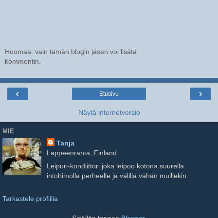
Huomaa: vain tämän blogin jäsen voi lisätä
kommentin.
‹
›
Etusivu
Näytä internetversio
MIE
Tanja
Lappeenranta, Finland
Leipuri-kondiittori joka leipoo kotona suurella
intohimolla perheelle ja välillä vähän muillekin.
Tarkastele profiilia