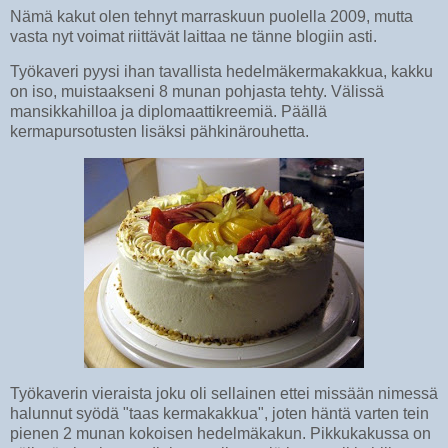
Nämä kakut olen tehnyt marraskuun puolella 2009, mutta
vasta nyt voimat riittävät laittaa ne tänne blogiin asti.
Työkaveri pyysi ihan tavallista hedelmäkermakakkua, kakku
on iso, muistaakseni 8 munan pohjasta tehty. Välissä
mansikkahilloa ja diplomaattikreemiä. Päällä
kermapursotusten lisäksi pähkinärouhetta.
Työkaverin vieraista joku oli sellainen ettei missään nimessä
halunnut syödä "taas kermakakkua", joten häntä varten tein
pienen 2 munan kokoisen hedelmäkakun. Pikkukakussa on